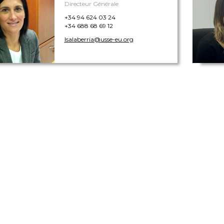
Directeur Générale
+34 94 624 03 24
+34 688 68 69 12
lsalaberria@usse-eu.org