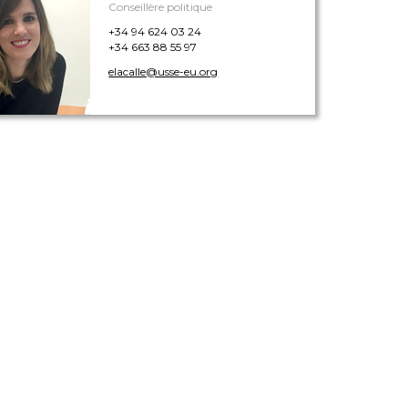
Conseillère politique
+34 94 624 03 24
+34 663 88 55 97
elacalle@usse-eu.org