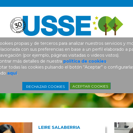
ookies propias y de terceros para analizar nuestros servicios y mo
elacionada con sus preferencias en base a un perfil elaborado a pa
avegación (por ejemplo, páginas visitadas o videos vistos).
ntrar más detalles de nuestra
política de cookies
.
ar todas las cookies pulsando el botón “Aceptar” o configurarla
ando
aquí
.
ACEPTAR COOKIES
RECHAZAR COOKIES
LEIRE SALABERRIA