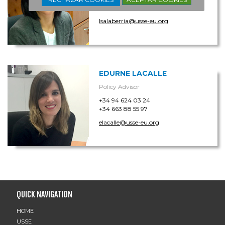
+34 688 68 69 12
lsalaberria@usse-eu.org
EDURNE LACALLE
Policy Advisor
+34 94 624 03 24
+34 663 88 55 97
elacalle@usse-eu.org
QUICK NAVIGATION
HOME
USSE