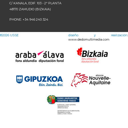
C/ KANALA, EDIF. 103 - 2ª PLANTA
48170 ZAMUDIO (BIZKAIA)
PHONE: +34 946 240 324
©2026
USSE
diseño y realización:
www.dedomultimedia.com