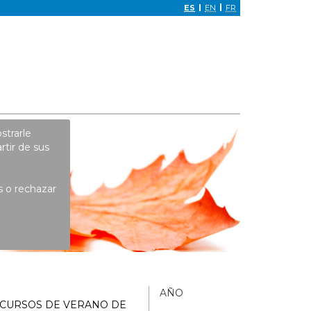
Selección
ES
EN
FR
de
idioma
strarle
rtir de sus
s o rechazar
AÑO
 CURSOS DE VERANO DE