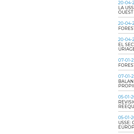
20-04-
LA US
OUEST
20-04-
FORES
20-04-
EL SE
URIAG
07-01-
FORES
07-01-
BALANC
PROPI
05-01-
REVISI
REEQU
05-01-
USSE:
EUROP