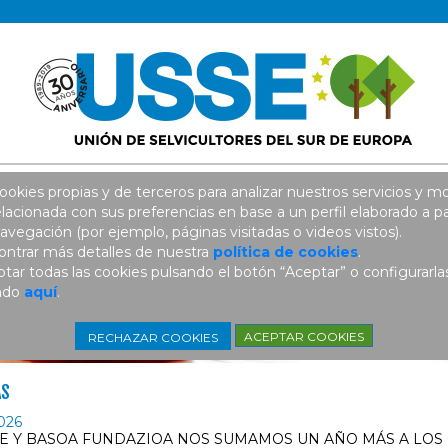
ookies propias y de terceros para analizar nuestros servicios y mo
elacionada con sus preferencias en base a un perfil elaborado a pa
avegación (por ejemplo, páginas visitadas o videos vistos).
ntrar más detalles de nuestra
política de cookies
.
ar todas las cookies pulsando el botón “Aceptar” o configurarla
ando
aquí
.
ACEPTAR COOKIES
RECHAZAR COOKIES
AS
026
SE Y BASOA FUNDAZIOA NOS SUMAMOS UN AÑO MÁS A LOS