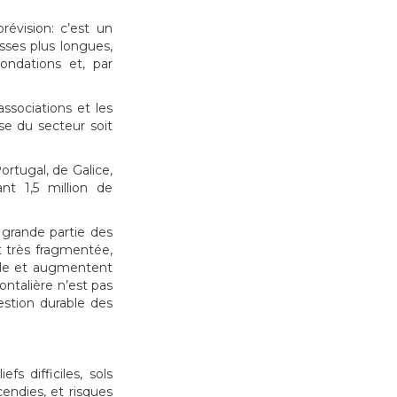
évision: c’est un
sses plus longues,
ondations et, par
associations et les
se du secteur soit
ortugal, de Galice,
nt 1,5 million de
e grande partie des
et très fragmentée,
cile et augmentent
ontalière n’est pas
gestion durable des
s difficiles, sols
endies, et risques