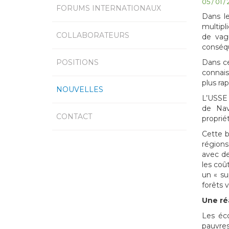
05 / 01 /
FORUMS INTERNATIONAUX
Dans le
multipl
COLLABORATEURS
de vagu
conséqu
Dans ce 
POSITIONS
connais
plus ra
NOUVELLES
L’USSE 
de Nav
CONTACT
propriét
Cette b
régions
avec de
les coû
un « su
forêts v
Une ré
Les éco
pauvres