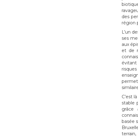
biotiqu
ravageu
des per
région 
L’un des
ses mem
aux épi
et de m
connais
évitant
risques
enseig
permet 
similai
C’est l
stable 
grâce 
connais
basée s
Bruxell
terrain