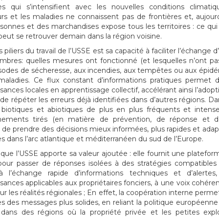
es qui s’intensifient avec les nouvelles conditions climatiq
rs et les maladies ne connaissent pas de frontières et, aujourd’
sonnes et des marchandises expose tous les territoires : ce qui
peut se retrouver demain dans la région voisine.
 piliers du travail de l’USSE est sa capacité à faciliter l’échange
bres: quelles mesures ont fonctionné (et lesquelles n’ont pa
sodes de sécheresse, aux incendies, aux tempêtes ou aux épid
aladies. Ce flux constant d’informations pratiques permet d
sances locales en apprentissage collectif, accélérant ainsi l’adopt
 de répéter les erreurs déjà identifiées dans d’autres régions. 
 biotiques et abiotiques de plus en plus fréquents et intens
nements tirés (en matière de prévention, de réponse et de
de prendre des décisions mieux informées, plus rapides et adapt
res dans l’arc atlantique et méditerranéen du sud de l’Europe.
à que l’USSE apporte sa valeur ajoutée : elle fournit une platefo
pour passer de réponses isolées à des stratégies compatibles 
à l’échange rapide d’informations techniques et d’alertes
sances applicables aux propriétaires fonciers, à une voix cohére
ur les réalités régionales ; En effet, la coopération interne perm
es des messages plus solides, en reliant la politique européenne
, dans des régions où la propriété privée et les petites explo