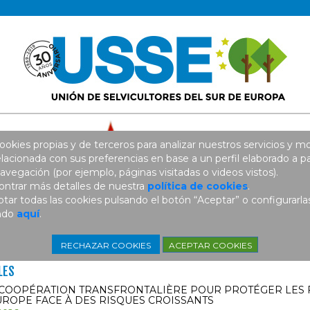
ookies propias y de terceros para analizar nuestros servicios y mo
elacionada con sus preferencias en base a un perfil elaborado a pa
avegación (por ejemplo, páginas visitadas o videos vistos).
ntrar más detalles de nuestra
política de cookies
.
ar todas las cookies pulsando el botón “Aceptar” o configurarla
ando
aquí
.
ACEPTAR COOKIES
RECHAZAR COOKIES
LES
: COOPÉRATION TRANSFRONTALIÈRE POUR PROTÉGER LES 
UROPE FACE À DES RISQUES CROISSANTS