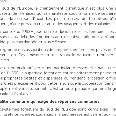
 2026
 sud de l’Europe, le changement climatique n’est plus une pr
icateur de menaces qui se manifeste sous la forme de séchere
es de chaleur, d’incendies plus intenses, de tempêtes, d’in
ent, d’une pression croissante des ravageurs et des maladies.
contexte, l’USSE joue un rôle décisif: relier les territoires, les 
sances au-delà des frontières administratives afin que la répon
pide, plus coordonnée et plus efficace.
regroupe des associations de propriétaires forestiers privés du P
arre, du Pays basque et de Nouvelle-Aquitaine, représenta
aires.
ase territoriale présente une particularité essentielle: dans un
 de l’USSE, la superficie forestière est majoritairement privée 
s propriétés petites et dispersées qui rendent la gestion diffi
ts. C’est précisément pour cette raison que la coopération transfr
pplément » institutionnel : c’est un outil pratique qui rend la 
iable et évolutive.
alité commune qui exige des réponses communes
systèmes forestiers du sud de l’Europe sont complexes : relief
, forêts tempérées soumises à la sécheresse estivale et aux inc