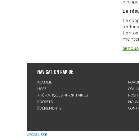
occupen
Le résu
La coopé
renforce
territo
mainten
RETOUR 
NAVIGATION RAPIDE
ACCUEIL
FORU
USSE
COLL
THÉMATIQUES PRIORITAIRES
POSIT
PROJETS
NOUV
ÉVÉNEMENTS
CONT
©2026
USSE