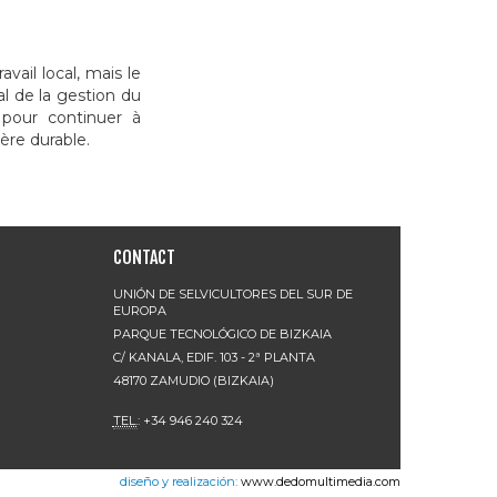
vail local, mais le
al de la gestion du
n pour continuer à
ère durable.
CONTACT
UNIÓN DE SELVICULTORES DEL SUR DE
EUROPA
PARQUE TECNOLÓGICO DE BIZKAIA
C/ KANALA, EDIF. 103 - 2ª PLANTA
48170 ZAMUDIO (BIZKAIA)
TEL.
: +34 946 240 324
diseño y realización:
www.dedomultimedia.com