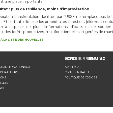
t une place importante.
ltat : plus de résilience, moins d’improvisation
ration transfrontalière facilitée par l’USSE ne remplace pas le tra
. Et surtout, elle aide les propriétaires forestiers (élément centr
ire) à disposer de plus d’informations, d’outils et de soutie
ir des forêts productives, multifonctionnelles et gérées de mani
À LA LISTE DES NOUVELLES
DISPOSITION NORMATIVES
MS INTERNATIONAUX
AVIS LÉGAL
ABORATEURS
CONFIDENTIALITÉ
IONS
POLITIQUE DE COOKIES
ELLES
ACT