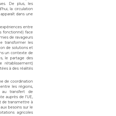
ues. De plus, les
hui, la circulation
 apparaît dans une
 d’expériences entre
s fonctionné) face
émies de ravageurs
e transformer les
ion de solutions et
Dans un contexte de
es, le partage des
 rétablissement)
ées à des réalités
rme de coordination
entre les régions,
, au transfert de
nte auprès de l’UE,
et de transmettre à
 aux besoins sur le
itations agricoles