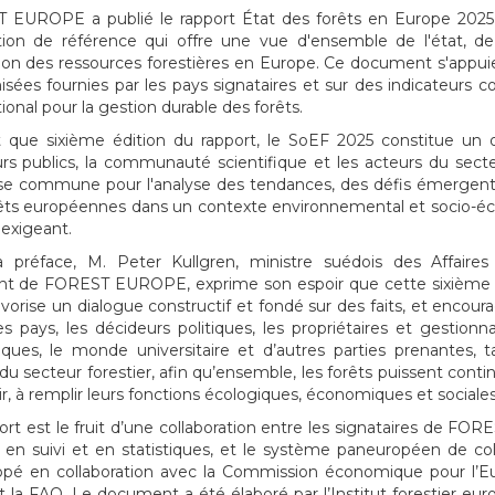
 EUROPE a publié le rapport État des forêts en Europe 2025
tion de référence qui offre une vue d'ensemble de l'état, de
sation des ressources forestières en Europe. Ce document s'appu
sées fournies par les pays signataires et sur des indicateurs 
ional pour la gestion durable des forêts.
 que sixième édition du rapport, le SoEF 2025 constitue un ou
rs publics, la communauté scientifique et les acteurs du secte
e commune pour l'analyse des tendances, des défis émergents 
êts européennes dans un contexte environnemental et socio-é
 exigeant.
 préface, M. Peter Kullgren, ministre suédois des Affaires 
nt de FOREST EUROPE, exprime son espoir que cette sixième é
vorise un dialogue constructif et fondé sur des faits, et encoura
es pays, les décideurs politiques, les propriétaires et gestionnai
fiques, le monde universitaire et d’autres parties prenantes, 
du secteur forestier, afin qu’ensemble, les forêts puissent contin
nir, à remplir leurs fonctions écologiques, économiques et sociales
ort est le fruit d’une collaboration entre les signataires de FO
 en suivi et en statistiques, et le système paneuropéen de c
ppé en collaboration avec la Commission économique pour l’E
t la FAO. Le document a été élaboré par l’Institut forestier eur