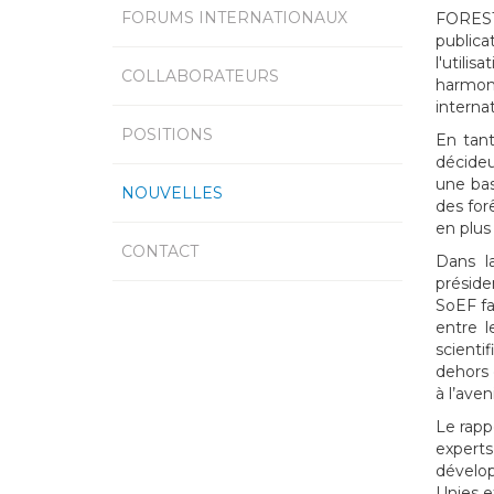
FORUMS INTERNATIONAUX
FOREST
publica
l'utili
COLLABORATEURS
harmoni
internat
POSITIONS
En tant
décideu
une bas
NOUVELLES
des for
en plus
CONTACT
Dans la
préside
SoEF fa
entre l
scienti
dehors 
à l’ave
Le rapp
experts
dévelo
Unies e