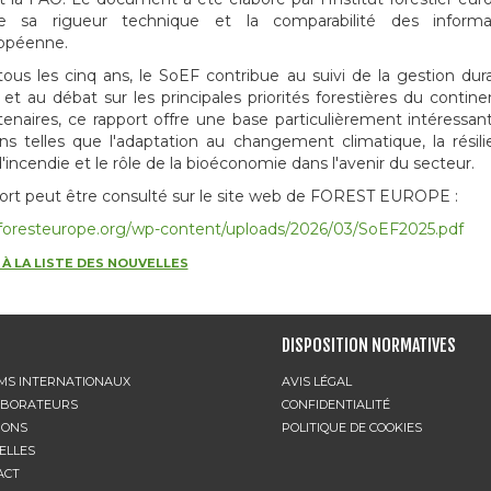
ce sa rigueur technique et la comparabilité des informat
opéenne.
tous les cinq ans, le SoEF contribue au suivi de la gestion dur
et au débat sur les principales priorités forestières du contine
tenaires, ce rapport offre une base particulièrement intéressan
ns telles que l'adaptation au changement climatique, la résilie
d'incendie et le rôle de la bioéconomie dans l'avenir du secteur.
ort peut être consulté sur le site web de FOREST EUROPE :
/foresteurope.org/wp-content/uploads/2026/03/SoEF2025.pdf
À LA LISTE DES NOUVELLES
DISPOSITION NORMATIVES
MS INTERNATIONAUX
AVIS LÉGAL
ABORATEURS
CONFIDENTIALITÉ
IONS
POLITIQUE DE COOKIES
ELLES
ACT