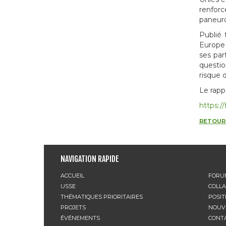
renfor
paneur
Publié 
Europe 
ses par
questio
risque 
Le rapp
https:/
RETOUR 
NAVIGATION RAPIDE
ACCUEIL
FORU
USSE
COLL
THÉMATIQUES PRIORITAIRES
POSIT
PROJETS
NOUV
ÉVÉNEMENTS
CONT