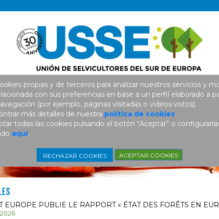
ookies propias y de terceros para analizar nuestros servicios y mo
elacionada con sus preferencias en base a un perfil elaborado a pa
avegación (por ejemplo, páginas visitadas o videos vistos).
ntrar más detalles de nuestra
política de cookies
.
ar todas las cookies pulsando el botón “Aceptar” o configurarla
ando
aquí
.
ACEPTAR COOKIES
RECHAZAR COOKIES
LES
 EUROPE PUBLIE LE RAPPORT « ÉTAT DES FORÊTS EN EUR
/ 2026