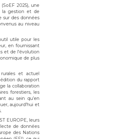
 (SoEF 2025), une
 la gestion et de
ie sur des données
convenus au niveau
til utile pour les
ur, en fournissant
et de l'évolution
conomique de plus
rurales et actuel
dition du rapport
ge la collaboration
res forestiers, les
tant au sein qu’en
uer, aujourd’hui et
.
REST EUROPE, leurs
ollecte de données
urope des Nations
opéen (EFI), ce qui