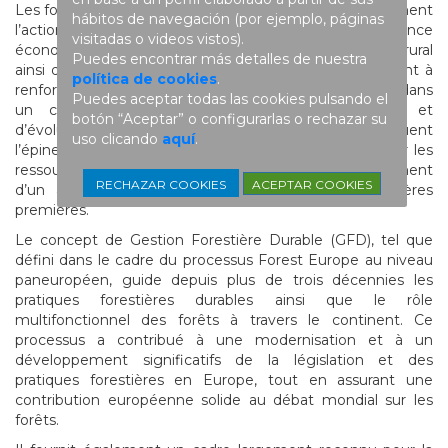
Les forêts gérées de manière durable et active soutiennent
hábitos de navegación (por ejemplo, páginas
l’action climatique européenne, la biodiversité, la croissance
visitadas o videos vistos).
économique, les moyens de subsistance en milieu rural
Puedes encontrar más detalles de nuestra
ainsi que le bien-être social et humain. Elles contribuent à
política de cookies
.
renforcer la compétitivité et la résilience de l’Europe dans
Puedes aceptar todas las cookies pulsando el
un contexte de changement climatique rapide et
botón “Aceptar” o configurarlas o rechazar su
d’évolutions géopolitiques majeures. Elles constituent
uso clicando
aquí
.
l’épine dorsale des industries européennes fondées sur les
ressources forestières, qui dépendent fondamentalement
ACEPTAR COOKIES
RECHAZAR COOKIES
d’un approvisionnement stable et durable en matières
premières.
Le concept de Gestion Forestière Durable (GFD), tel que
défini dans le cadre du processus Forest Europe au niveau
paneuropéen, guide depuis plus de trois décennies les
pratiques forestières durables ainsi que le rôle
multifonctionnel des forêts à travers le continent. Ce
processus a contribué à une modernisation et à un
développement significatifs de la législation et des
pratiques forestières en Europe, tout en assurant une
contribution européenne solide au débat mondial sur les
forêts.