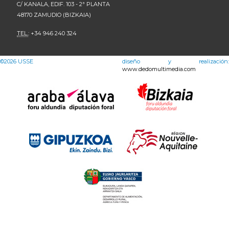
C/ KANALA, EDIF. 103 - 2ª PLANTA
48170 ZAMUDIO (BIZKAIA)
TEL.
: +34 946 240 324
©2026
USSE
diseño y realización:
www.dedomultimedia.com