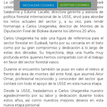
La última reunión del Grupo Asesor Forestal de Euskadi
ACEPTAR COOKIES
RECHAZAR COOKIES
celebrado en Zamudio, en la que participaron Leire
Salaberria y Edurne Lacalle, directora gerente y asesora de
política forestal internacional de la USSE, sirvió para abordar
los retos actuales del sector y, a su vez, para rendir
homenaje a Carlos Uriagereka, director de Montes de la
Diputación Foral de Bizkaia durante los últimos 20 años.
Carlos Uriagereka ha sido una figura de referencia para el
sector forestal en Euskadi, tanto por su cercanía en el trato
como por su gran compromiso y dedicación a lo largo de
estas dos décadas. Su trayectoria, deja una huella muy
profunda entre quienes hemos compartido con él el trabajo
en favor del sector forestal vasco.
Durante el encuentro también se puso en valor el relevo al
frente del área de montes del ente foral, que asumirá Aitor
Omar, profesional reconocido y conocedor del sector que
contará con todo el apoyo de la USSE en esta nueva etapa.
Desde la USSE, trasladamos a Carlos Uriagereka nuestro
agradecimiento por su labor y dedicación durante todos
estos años, así como nuestros mejores deseos en esta
nueva etapa personal.