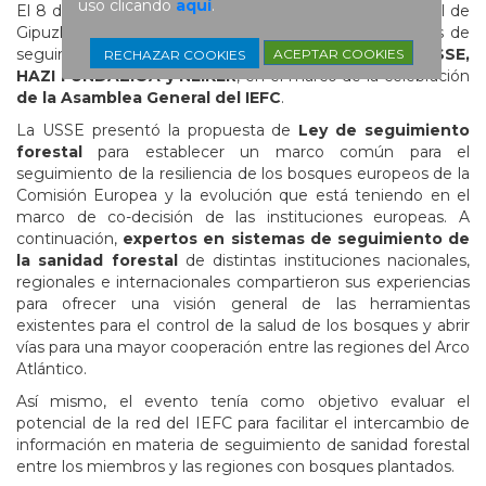
uso clicando
aquí
.
El 8 de abril tuvo lugar en la sede de la Diputación Foral de
Gipuzkoa, en San Sebastián, un evento sobre Sistemas de
seguimiento de sanidad forestal
organizado por la USSE,
ACEPTAR COOKIES
RECHAZAR COOKIES
HAZI FUNDAZIOA y NEIKER
, en el marco de la celebración
de la Asamblea General del IEFC
.
La USSE presentó la propuesta de
Ley de seguimiento
forestal
para establecer un marco común para el
seguimiento de la resiliencia de los bosques europeos de la
Comisión Europea y la evolución que está teniendo en el
marco de co-decisión de las instituciones europeas. A
continuación,
expertos en sistemas de seguimiento de
la sanidad forestal
de distintas instituciones nacionales,
regionales e internacionales compartieron sus experiencias
para ofrecer una visión general de las herramientas
existentes para el control de la salud de los bosques y abrir
vías para una mayor cooperación entre las regiones del Arco
Atlántico.
Así mismo, el evento tenía como objetivo evaluar el
potencial de la red del IEFC para facilitar el intercambio de
información en materia de seguimiento de sanidad forestal
entre los miembros y las regiones con bosques plantados.