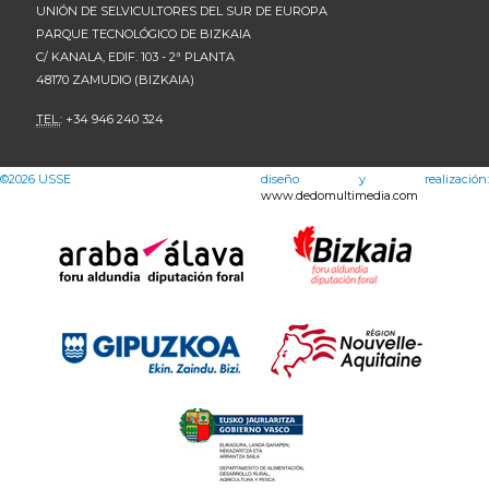
UNIÓN DE SELVICULTORES DEL SUR DE EUROPA
PARQUE TECNOLÓGICO DE BIZKAIA
C/ KANALA, EDIF. 103 - 2ª PLANTA
48170 ZAMUDIO (BIZKAIA)
TEL.
: +34 946 240 324
©2026
USSE
diseño y realización:
www.dedomultimedia.com