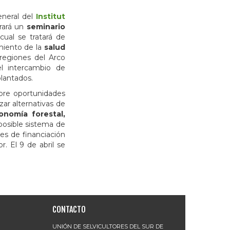
eneral del
Institut
brará un
seminario
cual se tratará de
imiento de la
salud
regiones del Arco
el intercambio de
plantados.
bre oportunidades
zar alternativas de
onomía forestal,
posible sistema de
es de financiación
r. El 9 de abril se
CONTACTO
UNIÓN DE SELVICULTORES DEL SUR DE