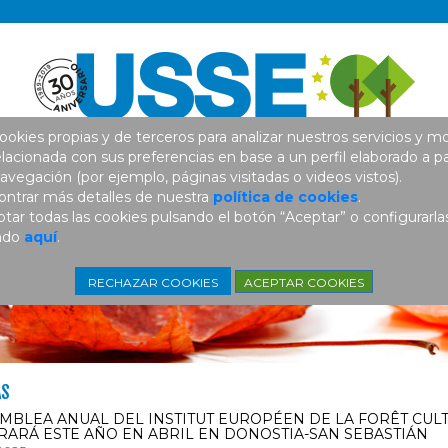
ookies propias y de terceros para analizar nuestros servicios y mo
elacionada con sus preferencias en base a un perfil elaborado a pa
avegación (por ejemplo, páginas visitadas o videos vistos).
ntrar más detalles de nuestra
política de cookies
.
ar todas las cookies pulsando el botón “Aceptar” o configurarla
ando
aquí
.
ACEPTAR COOKIES
RECHAZAR COOKIES
AS
MBLEA ANUAL DEL INSTITUT EUROPÉEN DE LA FORÊT CULTI
RARÁ ESTE AÑO EN ABRIL EN DONOSTIA-SAN SEBASTIÁN