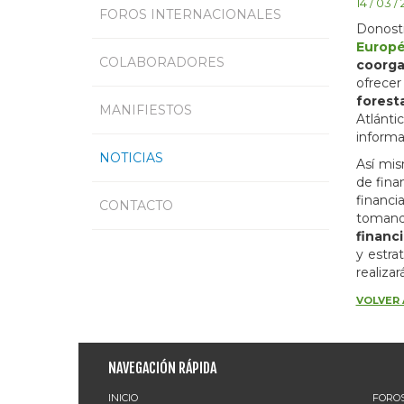
14 / 03 /
FOROS INTERNACIONALES
Donosti
Europé
COLABORADORES
coorga
ofrecer
forest
MANIFIESTOS
Atlánti
informa
NOTICIAS
Así mis
de finan
financi
CONTACTO
tomando
financ
y estra
realiza
VOLVER 
NAVEGACIÓN RÁPIDA
INICIO
FOROS