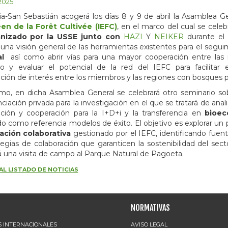
 2025
a-San Sebastián acogerá los días 8 y 9 de abril la Asamblea G
en de la Forêt Cultivée (IEFC)
, en el marco del cual se cele
nizado por la USSE junto con
HAZI
Y
NEIKER
durante el 
 una visión general de las herramientas existentes para el segu
al
así como abrir vías para una mayor cooperación entre las 
co y evaluar el potencial de la red del IEFC para facilitar 
ción de interés entre los miembros y las regiones con bosques 
mo, en dicha Asamblea General se celebrará otro seminario so
ciación privada para la investigación en el que se tratará de anali
ación y cooperación para la I+D+i y la transferencia en
bioec
 como referencia modelos de éxito. El objetivo es explorar un 
iación colaborativa
gestionado por el IEFC, identificando fuent
tegias de colaboración que garanticen la sostenibilidad del secto
rá una visita de campo al Parque Natural de Pagoeta.
AL LISTADO DE NOTICIAS
NORMATIVAS
 INTERNACIONALES
AVISO LEGAL