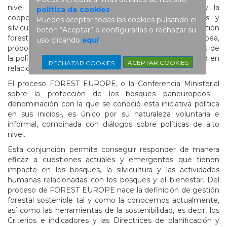
nivel para el diálogo, la cooperación intersectorial y la
política de cookies
.
cooperación transfronteriza en materia de bosques y
Puedes aceptar todas las cookies pulsando el
silvicultura en Europa. Sus objetivos son reforzar la gestión
botón “Aceptar” o configurarlas o rechazar su
forestal sostenible (GFS) en toda la región paneuropea,
uso clicando
aquí
.
proporcionar respuestas adecuadas a los retos actuales de
la política forestal a sus signatarios y permitir flexibilidad en
ACEPTAR COOKIES
RECHAZAR COOKIES
relación con las nuevas cuestiones que vayan surgiendo.
El proceso FOREST EUROPE, o la Conferencia Ministerial
sobre la protección de los bosques paneuropeos -
denominación con la que se conoció esta iniciativa política
en sus inicios-, es único por su naturaleza voluntaria e
informal, combinada con diálogos sobre políticas de alto
nivel.
Esta conjunción permite conseguir responder de manera
eficaz a cuestiones actuales y emergentes que tienen
impacto en los bosques, la silvicultura y las actividades
humanas relacionadas con los bosques y el bienestar. Del
proceso de FOREST EUROPE nace la definición de gestión
forestal sostenible tal y como la conocemos actualmente,
así como las herramientas de la sostenibilidad, es decir, los
Criterios e indicadores y las Directrices de planificación y