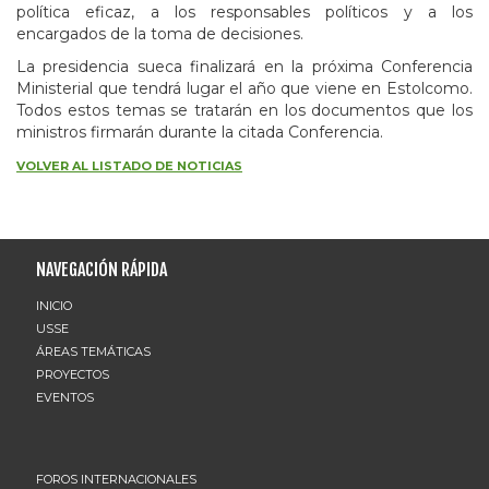
política eficaz, a los responsables políticos y a los
encargados de la toma de decisiones.
La presidencia sueca finalizará en la próxima Conferencia
Ministerial que tendrá lugar el año que viene en Estolcomo.
Todos estos temas se tratarán en los documentos que los
ministros firmarán durante la citada Conferencia.
VOLVER AL LISTADO DE NOTICIAS
NAVEGACIÓN RÁPIDA
INICIO
USSE
ÁREAS TEMÁTICAS
PROYECTOS
EVENTOS
FOROS INTERNACIONALES