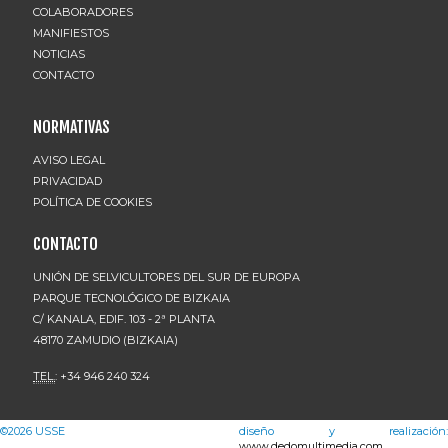
COLABORADORES
MANIFIESTOS
NOTICIAS
CONTACTO
NORMATIVAS
AVISO LEGAL
PRIVACIDAD
POLÍTICA DE COOKIES
CONTACTO
UNIÓN DE SELVICULTORES DEL SUR DE EUROPA
PARQUE TECNOLÓGICO DE BIZKAIA
C/ KANALA, EDIF. 103 - 2ª PLANTA
48170 ZAMUDIO (BIZKAIA)
TEL.
: +34 946 240 324
©2026
USSE
diseño y realización:
www.dedomultimedia.com